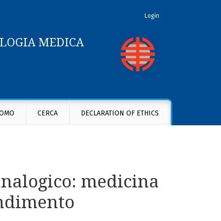
Login
OLOGIA MEDICA
ento
OMO
CERCA
DECLARATION OF ETHICS
 analogico: medicina
endimento