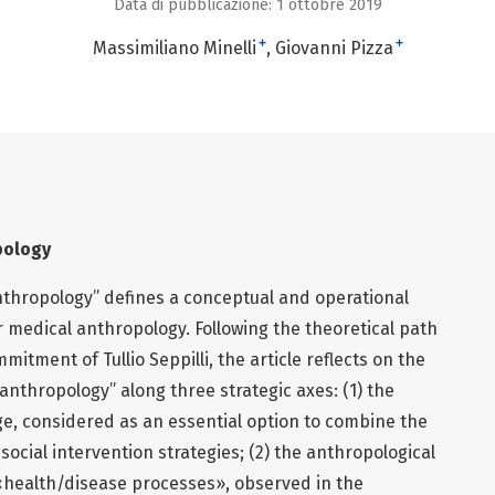
Data di pubblicazione: 1 ottobre 2019
+
+
Massimiliano Minelli
Giovanni Pizza
pology
nthropology” defines a conceptual and operational
r medical anthropology. Following the theoretical path
mitment of Tullio Seppilli, the article reflects on the
 anthropology” along three strategic axes: (1) the
nge, considered as an essential option to combine the
social intervention strategies; (2) the anthropological
 «health/disease processes», observed in the