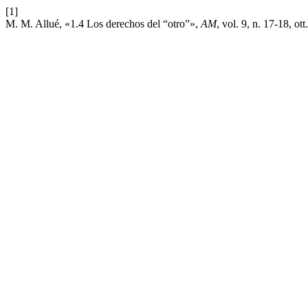
[1]
M. M. Allué, «1.4 Los derechos del “otro”»,
AM
, vol. 9, n. 17-18, ott