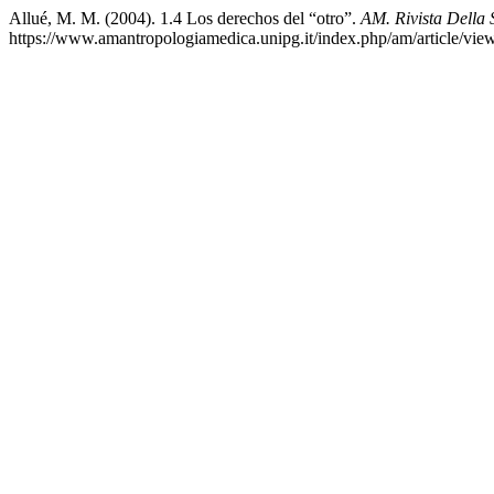
Allué, M. M. (2004). 1.4 Los derechos del “otro”.
AM. Rivista Della 
https://www.amantropologiamedica.unipg.it/index.php/am/article/vie