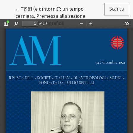
Ritorna ai dettagli dell'articolo
←
“1961 (e dintorni)”: un tempo-
Scarica
cerniera. Premessa alla sezione
monografica